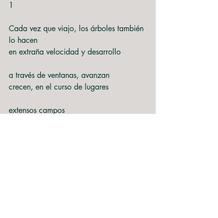
1
Cada vez que viajo, los árboles también 
lo hacen
en extraña velocidad y desarrollo
a través de ventanas, avanzan
crecen, en el curso de lugares
extensos campos
dibujan caminos, señalan casas, rodean 
lagos
pueblan bosques, entre estáticos 
animales
a veces hay calma, momentos claros
como cuando era niño, solo en el mundo