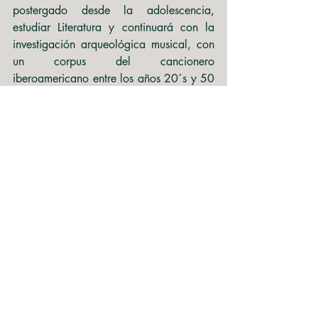
postergado desde la adolescencia, 
estudiar Literatura y continuará con la 
investigación arqueológica musical, con 
un corpus del cancionero 
iberoamericano entre los años 20´s y 50
´s, interpretando de la copla española al 
vals peruano, del tango, al bolero y el 
pasillo.
Eleonor Concha Venegas (Santiago de 
Chile, 1972). Abogada de la 
Universidad de Chile, Magister en 
literatura chilena e hispanoamericana en 
la Universidad de Playa Ancha (2022). 
En el año 2016 publicó su primer libro 
de poemas con RIL Editores cuyo 
nombre es 
Par de Dos
, el año 2018 
publicó con Mago Editores su segundo 
poemario llamado 
Viceversa
, y en el 