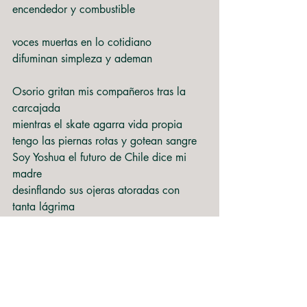
encendedor y combustible
voces muertas en lo cotidiano
difuminan simpleza y ademan
Osorio gritan mis compañeros tras la 
carcajada
mientras el skate agarra vida propia
tengo las piernas rotas y gotean sangre
Soy Yoshua el futuro de Chile dice mi 
madre
desinflando sus ojeras atoradas con 
tanta lágrima
Tipo tres de la tarde veía tus ojos tristes 
regando el pasto
escolar
y levantabas tus cejas sorprendidas 
Manuel