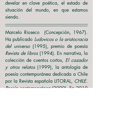
develar en clave poética, el estado de 
situación del mundo, en que estamos 
siendo. 
Marcelo Rioseco  (Concepción, 1967). 
Ha publicado 
Ludovicos o la aristocracia 
del universo 
(1995), premio de poesía 
Revista de libros
 (1994). En narrativa, la 
colección de cuentos cortos, 
El cazador 
y otros relatos 
(1999), la antología de 
poesía contemporánea dedicada a Chile 
por la Revista española LITORAL, 
CHILE. 
Poesía contemporánea 
(2000). En 2010 
publicó en Santiago de Chile su segundo 
libro de poesía 
Espejo de enemigos
, y en 
el 2012, 
2323 Stratford Ave. 
Este último 
salió traducido por Grady Wray en la 
Valparaiso Editions-US en 2018. En 
2013 publicó su primera novela, 