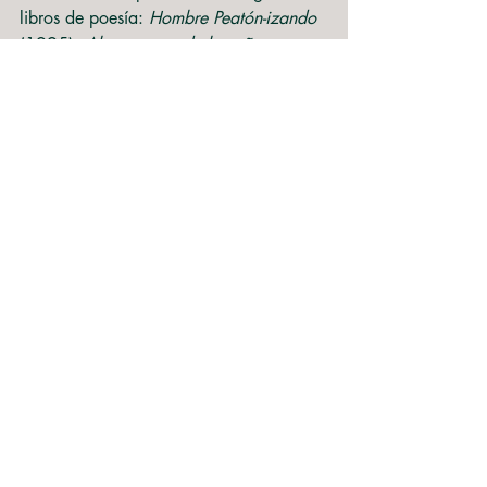
libros de poesía: 
Hombre Peatón-izando
(1995), 
Algo acerca de los años
(2003) y 
Tornasol
 (2009). Cuenta con 
algunas apariciones en antologías de 
poesía, incursionando también en el 
cuento y el ensayo. Escribiendo artículos 
sobre literatura ha contado con 
apariciones en el Diario La Discusión de 
Chillán, o bien en la revista digital 
letras.mysite.com
. 
Entradas recientes
Ver todo