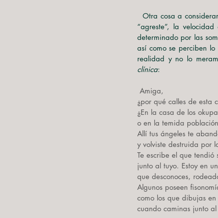
  Otra cosa a considerar en la apuesta del autor es la crudeza en el tratamiento de la ciudad, se combina lo 
“agreste”, la velocidad
determinado por las somb
así como se perciben lo
realidad y no lo meram
clínica
:
Amiga,
¿por qué calles de esta
¿En la casa de los okupas
o en la temida població
Allí tus ángeles te aban
y volviste destruida por l
Te escribe el que tendió
junto al tuyo. Estoy en u
que desconoces, rodeado
Algunos poseen fisonom
como los que dibujas en 
cuando caminas junto al 