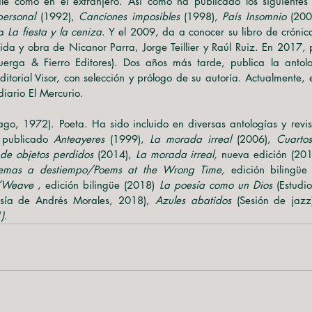
ersonal
 (1992), 
Canciones imposibles
 (1998), 
País Insomnio 
(200
a 
La fiesta y la ceniza
. Y el 2009, da a conocer su libro de crónic
uerga & Fierro Editores). Dos años más tarde, publica la antol
ditorial Visor, con selección y prólogo de su autoría. Actualmente, e
diario El Mercurio.
go, 1972). Poeta. Ha sido incluido en diversas antologías y revist
 publicado 
Anteayeres 
(1999), 
La morada irreal 
(2006), 
Cuarto
de objetos perdidos 
(2014), 
La morada irreal, 
nueva edición (201
emas a destiempo/Poems at the Wrong Time, 
edición bilingüe
 /Weave
 , edición bilingüe (2018) 
La poesía como un Dios
 (Estudio
esía de Andrés Morales, 2018), 
Azules abatidos 
(Sesión de jazz
)
.