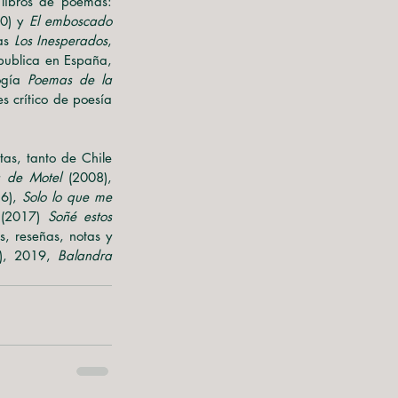
antologías, tanto en Chile como en el extranjero. Así como ha publicado los siguientes libros de poemas: 
0) y 
El emboscado
as 
Los Inesperados
, 
donde escribe sobre la vida y obra de Nicanor Parra, Jorge Teillier y Raúl Ruiz. En 2017, publica en España, 
ogía 
Poemas de la 
s crítico de poesía 
as, tanto de Chile 
s de Motel 
(2008), 
6), 
Solo lo que me 
 (2017) 
Soñé estos 
s, reseñas, notas y 
), 2019, 
Balandra 