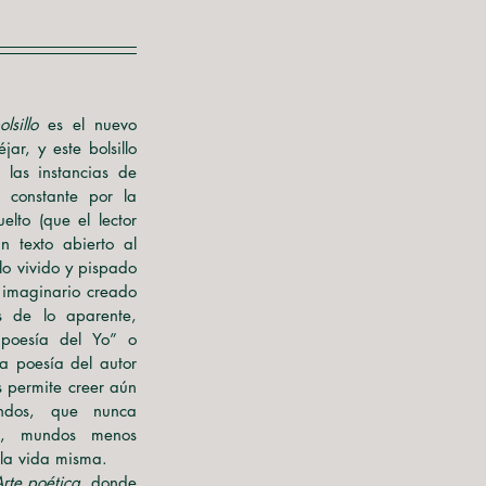
sillo
 es el nuevo 
ar, y este bolsillo 
as instancias de 
constante por la 
elto (que el lector 
 texto abierto al 
lo vivido y pispado 
imaginario creado 
s de lo aparente, 
poesía del Yo” o 
la poesía del autor 
 permite creer aún 
ndos, que nunca 
d, mundos menos 
 la vida misma. 
rte poética
, donde 