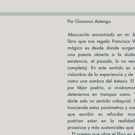
Por Giovanni Astengo
Manuscrito encontrado en mi bol
libro que nos regala Francisco Véj
mágico es desde donde surgen l
una poesía abierta a la duda 
existencia, el pasado, lo no resu
completa). En este sentido es un
vislumbre de la experiencia y de 
como una sombra del éxtasis. El 
por Véjar podría, si viviéramo
detenernos en trampas como “
darle solo un sentido coloquial; 
trasciende estos parámetros y nos
que escribir es refundar mu
podrían estar en la realida
prosaicos y más sustanciales que
   El poema que abre el libro es 
A