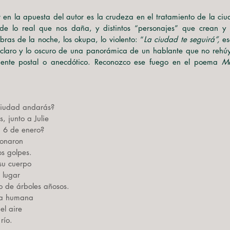
 de lo real que nos daña, y distintos “personajes” que crean y
ras de la noche, los okupa, lo violento: “
La ciudad te seguirá”, 
es
 claro y lo oscuro de una panorámica de un hablante que no rehúy
ente postal o anecdótico. Reconozco ese fuego en el poema 
Me
 ciudad andarás?
, junto a Julie
n 6 de enero?
donaron
os golpes.
 su cuerpo
n lugar
 de árboles añosos.
ía humana
el aire
río.