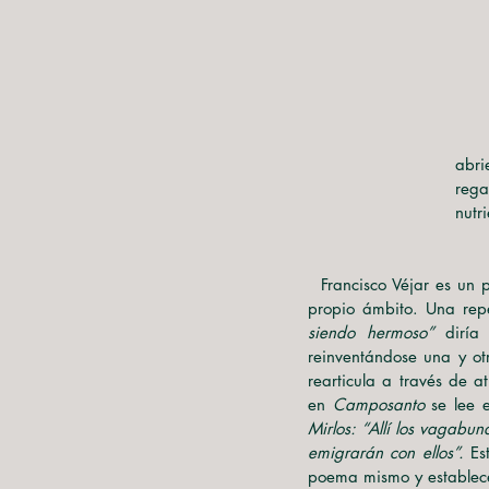
         
       
         
  Francisco Véjar es un poeta con un oficio ya probado y es capaz de reiterar la poesía, renovarla desde su 
propio ámbito. Una repe
siendo hermoso” 
diría
reinventándose una y otr
rearticula a través de a
en 
Camposanto 
se lee e
Mirlos: “Allí los vagabun
emigrarán con ellos”. 
Es
poema mismo y establece 