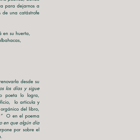
a para dejarnos a 
 de una catástrofe 
  Mi padre está en su huerta, 
 rodeado de albahacas, 
os los días y sigue 
o poeta lo logra, 
io,  lo articula y 
rgánico del libro, 
”  
O en el poema
do en que algún día 
pone por sobre el 
a.