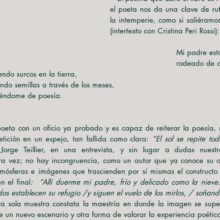
correo13mirlos@gmail.com
el poeta nos da una clave de rut
la intemperie, como si saliéramos
(intertexto con Cristina Peri Rossi):
                         
                          
                  abriendo surcos en la tierra,
                    regando semillas a través de los meses,
                  nutriéndome de poesía.
tición en un espejo, tan fallida como clara: 
“El sol se repite tod
 Jorge Teillier, en una entrevista, y sin lugar a dudas nuestr
a vez; no hay incongruencia, como un autor que ya conoce su ofic
tmósferas e imágenes que trascienden por sí mismas el constructo o
n el final
:  “Allí duerme mi padre, frío y delicado como la nieve.
dos establecen su refugio /y siguen el vuelo de los mirlos, / soñan
ta sola muestra constata la maestría en donde la imagen se super
un nuevo escenario y otra forma de valorar la experiencia poétic