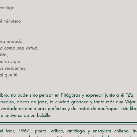
contigo
el minutero
nosa morada
sta como una virtud
.
ida,
perro vigía
s residentes.
l que tú,
libro, no pude sino pensar en Pitágoras y expresar junto a él “
Ea, 
irreales, discos de jazz, la ciudad grisácea y tanto más que Véjar
 verdaderas miniaturas perfectas y de restos de naufragio. Este libro 
el universo de un bolsillo.
el Mar, 1967). poeta, crítico, antólogo y ensayista chileno. Inc