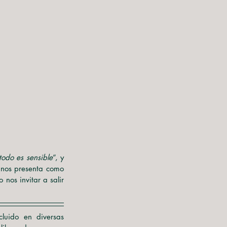
todo es sensible
”, y 
 nos presenta como 
nos invitar a salir 
luido en diversas 