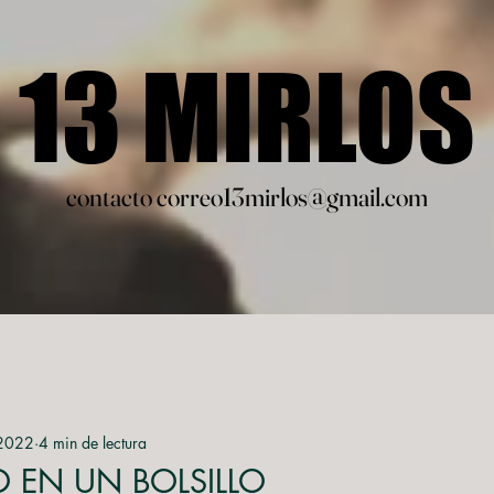
13 MIRLOS
13 MIRLOS
contacto correo13mirlos@gmail.com
contacto correo13mirlos@gmail.com
2022
4 min de lectura
O EN UN BOLSILLO