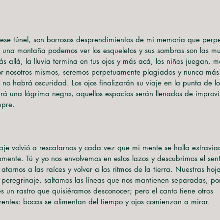
correo13mirlos@gmail.com
 ese túnel, son borrosos desprendimientos de mi memoria que perp
re una montaña podemos ver los esqueletos y sus sombras son las mu
s allá, la lluvia termina en tus ojos y más acá, los niños juegan, 
or nosotros mismos, seremos perpetuamente plagiados y nunca más
, no habrá oscuridad. Los ojos finalizarán su viaje en la punta de lo
ará una lágrima negra, aquellos espacios serán llenados de improv
mpre.
aje volvió a rescatarnos y cada vez que mi mente se halla extravia
mente. Tú y yo nos envolvemos en estos lazos y descubrimos el sen
arnos a las raíces y volver a los ritmos de la tierra. Nuestras hoj
peregrinaje, saltamos las líneas que nos mantienen separadas, po
 es un rastro que quisiéramos desconocer; pero el canto tiene otros
rentes: bocas se alimentan del tiempo y ojos comienzan a mirar.