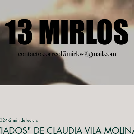
13 MIRLOS
13 MIRLOS
contacto correo13mirlos@gmail.com
contacto correo13mirlos@gmail.com
2024
2 min de lectura
VIADOS" DE CLAUDIA VILA MOLIN