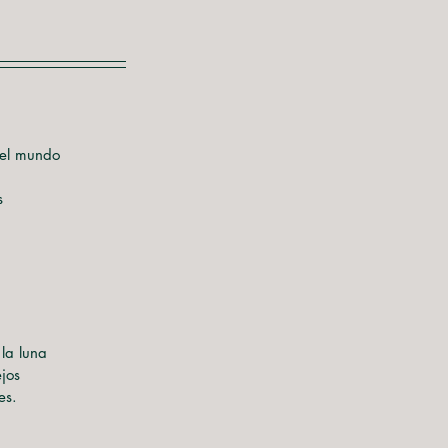
del mundo
s
 la luna
ejos
es.