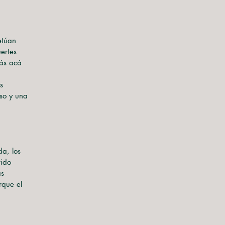
etúan
ertes
más acá
s
iso y una
da, los
tido
as
rque el