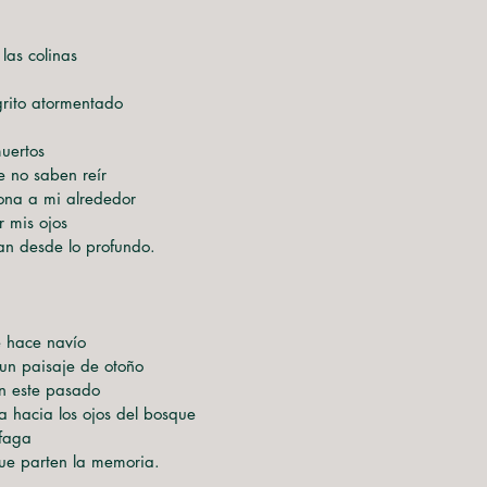
las colinas
rito atormentado
muertos
e no saben reír
rona a mi alrededor
r mis ojos
an desde lo profundo.
e hace navío
un paisaje de otoño
n este pasado
va hacia los ojos del bosque
áfaga
que parten la memoria.