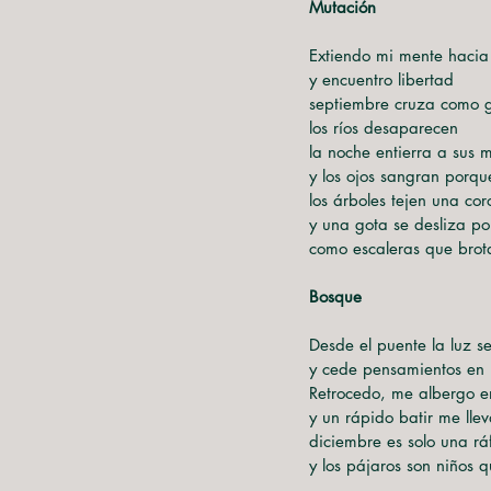
Mutación
Extiendo mi mente hacia 
y encuentro libertad
septiembre cruza como g
los ríos desaparecen
la noche entierra a sus 
y los ojos sangran porqu
los árboles tejen una co
y una gota se desliza po
como escaleras que brot
Bosque
Desde el puente la luz s
y cede pensamientos en 
Retrocedo, me albergo e
y un rápido batir me lle
diciembre es solo una r
y los pájaros son niños 