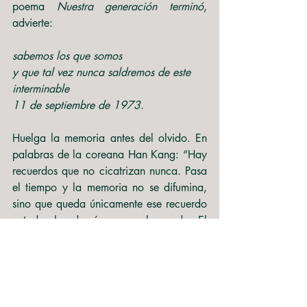
poema 
Nuestra generación terminó
, 
advierte:
sabemos los que somos
y que tal vez nunca saldremos de este 
interminable
11 de septiembre de 1973.
Huelga la memoria antes del olvido. En 
palabras de la coreana Han Kang: “Hay 
recuerdos que no cicatrizan nunca. Pasa 
el tiempo y la memoria no se difumina, 
sino que queda únicamente ese recuerdo 
y todos los demás se van borrando. El 
mundo se va quedando en tinieblas al 
irse apagando una a una las ampolletas 
de
colores.”